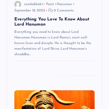
t
ramkebhakt
Facts
Hanuman
September 18, 2022
0 Comments
i
Everything You Love To Know About
Lord Hanuman
o
Everything you need to know about Lord
Hanuman Hanuman is Lord Rama’s most well-
n
known lover and disciple. He is thought to be the
manifestation of Lord Shiva. Lord Hanuman’s
shraddha…