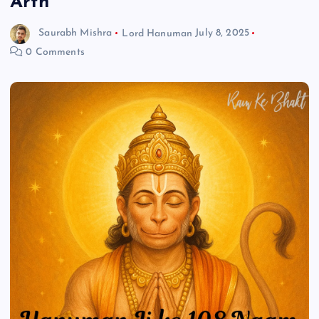
Arth
Saurabh Mishra
Lord Hanuman
July 8, 2025
0 Comments