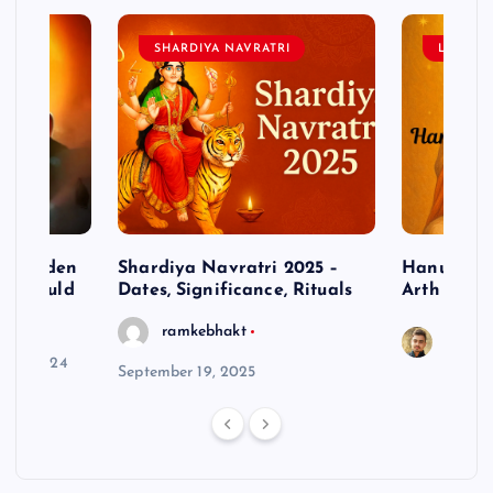
SHARDIYA NAVRATRI
LORD 
– Hidden
Shardiya Navratri 2025 –
Hanuman J
ne Should
Dates, Significance, Rituals
Arth
ramkebhakt
Saura
y 15, 2024
September 19, 2025