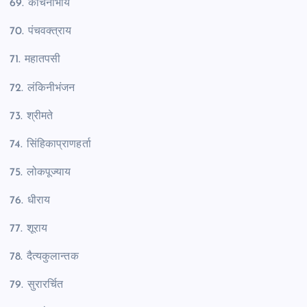
69. कांचनाभाय
70. पंचवक्त्राय
71. महातपसी
72. लंकिनीभंजन
73. श्रीमते
74. सिंहिकाप्राणहर्ता
75. लोकपूज्याय
76. धीराय
77. शूराय
78. दैत्यकुलान्तक
79. सुरारर्चित