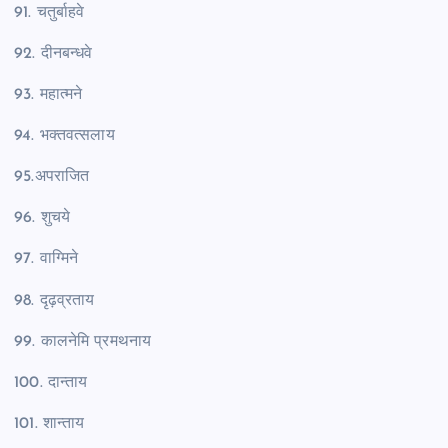
91. चतुर्बाहवे
92. दीनबन्धवे
93. महात्मने
94. भक्तवत्सलाय
95.अपराजित
96. शुचये
97. वाग्मिने
98. दृढ़व्रताय
99. कालनेमि प्रमथनाय
100. दान्ताय
101. शान्ताय