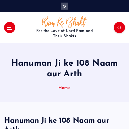
S
k
i
p
t
For the Love of Lord Ram and
o
Their Bhakts
c
o
n
Hanuman Ji ke 108 Naam
t
e
aur Arth
n
t
Home
Hanuman Ji ke 108 Naam aur